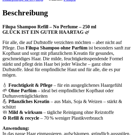
Beschreibung
Filupa Shampoo Refill – No Perfume – 250 ml
GLÜCK IST EIN GUTER HAARTAG
🌿
Für alle, die auf Duftstoffe verzichten möchten – aber nicht auf
Pflege. Das
Filupa Shampoo ohne Parfüm
ist besonders sanft zur
Kopfhaut und sorgt mit pflanzlichem Kreatin für gesundes,
geschmeidiges Haar. Die milde, feuchtigkeitsspendende Formel
stärkt und pflegt dein Haar bei jeder Wäsche – ganz ohne
Duftstoffe. Ideal für empfindliche Haut und für alle, die es pur
mögen.
💧
Feuchtigkeit & Pflege
– für ein ausgeglichenes Haargefühl
🌱
Ohne Parfüm
– ideal bei empfindlicher Kopfhaut oder
Duftunverträglichkeiten
💪
Pflanzliches Kreatin
– aus Mais, Soja & Weizen – stärkt &
schützt
🧼
Mild & wirksam
– tägliche Reinigung ohne Reizstoffe
♻️
Refill & recycle
– 70 % weniger Plastikverbrauch
Anwendung:
In das nasse Haar einmassieren, aufschäumen, gründlich ausspülen.