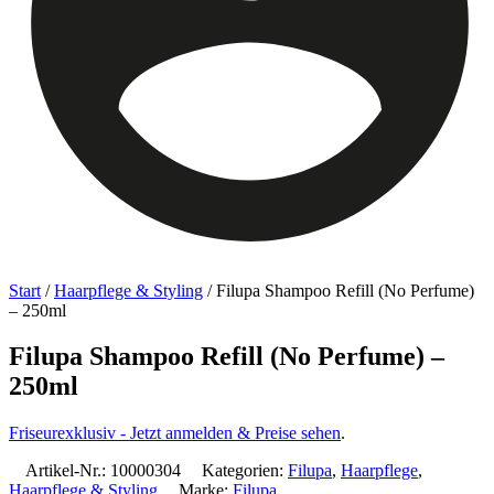
Start
/
Haarpflege & Styling
/ Filupa Shampoo Refill (No Perfume)
– 250ml
Filupa Shampoo Refill (No Perfume) –
250ml
Friseurexklusiv - Jetzt anmelden & Preise sehen
.
Artikel-Nr.:
10000304
Kategorien:
Filupa
,
Haarpflege
,
Haarpflege & Styling
Marke:
Filupa