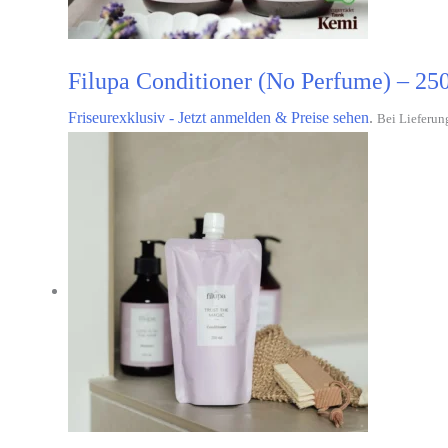
Filupa Conditioner (No Perfume) – 25
Friseurexklusiv - Jetzt anmelden & Preise sehen
.
Bei Lieferun