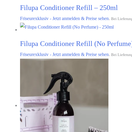
Filupa Conditioner Refill – 250ml
Friseurexklusiv - Jetzt anmelden & Preise sehen
.
Bei Lieferun
Filupa Conditioner Refill (No Perfume
Friseurexklusiv - Jetzt anmelden & Preise sehen
.
Bei Lieferun