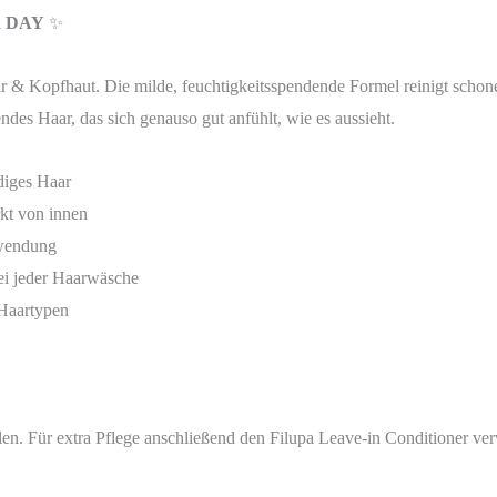
R DAY
✨
aar & Kopfhaut. Die milde, feuchtigkeitsspendende Formel reinigt scho
es Haar, das sich genauso gut anfühlt, wie es aussieht.
diges Haar
kt von innen
nwendung
ei jeder Haarwäsche
 Haartypen
en. Für extra Pflege anschließend den Filupa Leave-in Conditioner ve