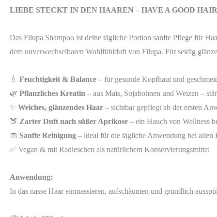
LIEBE STECKT IN DEN HAAREN – HAVE A GOOD HAI
Das Filupa Shampoo ist deine tägliche Portion sanfte Pflege für H
dem unverwechselbaren Wohlfühlduft von Filupa. Für seidig glänzend
💧
Feuchtigkeit & Balance
– für gesunde Kopfhaut und geschmei
🌿
Pflanzliches Kreatin
– aus Mais, Sojabohnen und Weizen – stär
✨
Weiches, glänzendes Haar
– sichtbar gepflegt ab der ersten A
🍑
Zarter Duft nach süßer Aprikose
– ein Hauch von Wellness b
🧼
Sanfte Reinigung
– ideal für die tägliche Anwendung bei allen
✅ Vegan & mit Radieschen als natürlichem Konservierungsmittel
Anwendung:
In das nasse Haar einmassieren, aufschäumen und gründlich ausspül