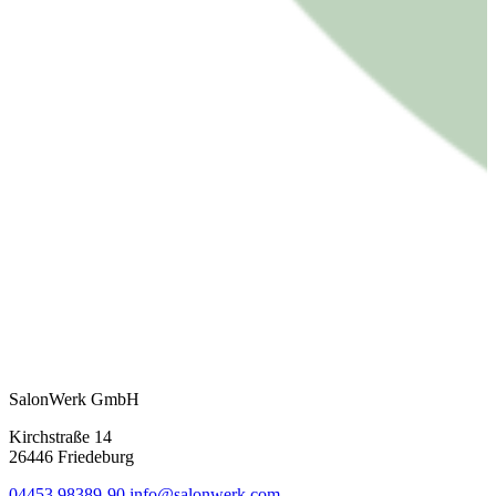
SalonWerk GmbH
Kirchstraße 14
26446 Friedeburg
04453 98389-90
info@salonwerk.com