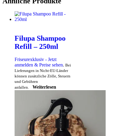
Ähnliche Produkte
Filupa Shampoo
Refill – 250ml
Friseurexklusiv - Jetzt
anmelden & Preise sehen
.
Bei
Lieferungen in Nicht-EU-Länder
können zusätzliche Zölle, Steuern
und Gebühren
Weiterlesen
anfallen.