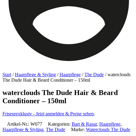
Start
/
Haarpflege & Styling
/
Haarpflege
/
The Dude
/ waterclouds
The Dude Hair & Beard Conditioner – 150ml
waterclouds The Dude Hair & Beard
Conditioner – 150ml
Friseurexklusiv - Jetzt anmelden & Preise sehen
.
Artikel-Nr.:
W077
Kategorien:
Bart & Rasur
,
Haarpflege
,
Haarpflege & Styling
,
The Dude
Marke:
Waterclouds The Dude