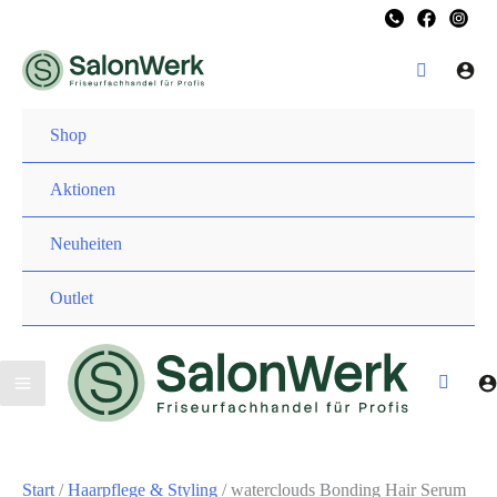
Zum
Inhalt
springen
Shop
Aktionen
Neuheiten
Outlet
Start
/
Haarpflege & Styling
/ waterclouds Bonding Hair Serum