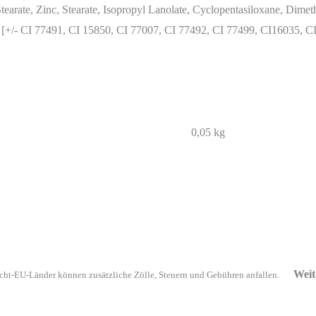
Stearate, Zinc, Stearate, Isopropyl Lanolate, Cyclopentasiloxane, Dime
e, [+/- CI 77491, CI 15850, CI 77007, CI 77492, CI 77499, CI16035, 
0,05 kg
Weit
cht-EU-Länder können zusätzliche Zölle, Steuern und Gebühren anfallen.