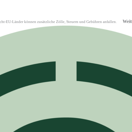
Weit
cht-EU-Länder können zusätzliche Zölle, Steuern und Gebühren anfallen.