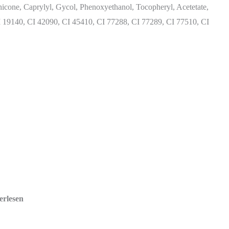
thicone, Caprylyl, Gycol, Phenoxyethanol, Tocopheryl, Acetetate,
CI 19140, CI 42090, CI 45410, CI 77288, CI 77289, CI 77510, CI
erlesen