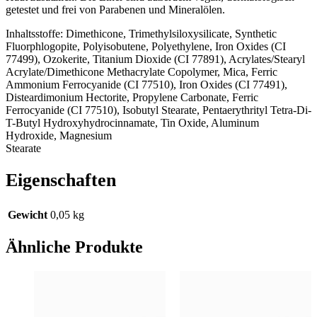
getestet und frei von Parabenen und Mineralölen.
Inhaltsstoffe: Dimethicone, Trimethylsiloxysilicate, Synthetic
Fluorphlogopite, Polyisobutene, Polyethylene, Iron Oxides (CI
77499), Ozokerite, Titanium Dioxide (CI 77891), Acrylates/Stearyl
Acrylate/Dimethicone Methacrylate Copolymer, Mica, Ferric
Ammonium Ferrocyanide (CI 77510), Iron Oxides (CI 77491),
Disteardimonium Hectorite, Propylene Carbonate, Ferric
Ferrocyanide (CI 77510), Isobutyl Stearate, Pentaerythrityl Tetra-Di-
T-Butyl Hydroxyhydrocinnamate, Tin Oxide, Aluminum
Hydroxide, Magnesium
Stearate
Eigenschaften
Gewicht
0,05 kg
Ähnliche Produkte