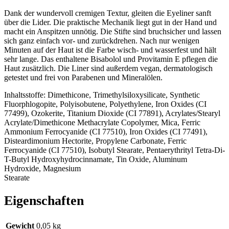
Dank der wundervoll cremigen Textur, gleiten die Eyeliner sanft
über die Lider. Die praktische Mechanik liegt gut in der Hand und
macht ein Anspitzen unnötig. Die Stifte sind bruchsicher und lassen
sich ganz einfach vor- und zurückdrehen. Nach nur wenigen
Minuten auf der Haut ist die Farbe wisch- und wasserfest und hält
sehr lange. Das enthaltene Bisabolol und Provitamin E pflegen die
Haut zusätzlich. Die Liner sind außerdem vegan, dermatologisch
getestet und frei von Parabenen und Mineralölen.
Inhaltsstoffe: Dimethicone, Trimethylsiloxysilicate, Synthetic
Fluorphlogopite, Polyisobutene, Polyethylene, Iron Oxides (CI
77499), Ozokerite, Titanium Dioxide (CI 77891), Acrylates/Stearyl
Acrylate/Dimethicone Methacrylate Copolymer, Mica, Ferric
Ammonium Ferrocyanide (CI 77510), Iron Oxides (CI 77491),
Disteardimonium Hectorite, Propylene Carbonate, Ferric
Ferrocyanide (CI 77510), Isobutyl Stearate, Pentaerythrityl Tetra-Di-
T-Butyl Hydroxyhydrocinnamate, Tin Oxide, Aluminum
Hydroxide, Magnesium
Stearate
Eigenschaften
Gewicht
0,05 kg