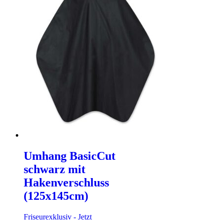
Umhang BasicCut
schwarz mit
Hakenverschluss
(125x145cm)
Friseurexklusiv - Jetzt