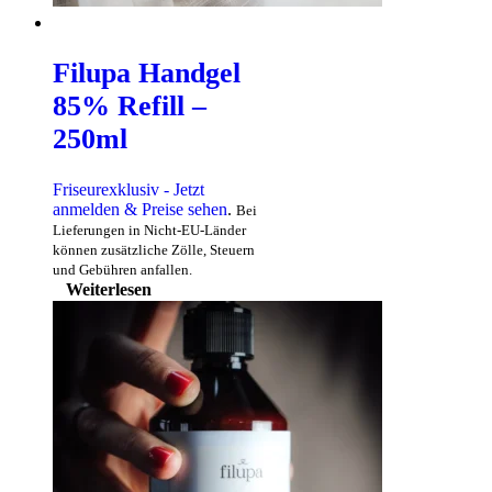
Filupa Handgel
85% Refill –
250ml
Friseurexklusiv - Jetzt
anmelden & Preise sehen
.
Bei
Lieferungen in Nicht-EU-Länder
können zusätzliche Zölle, Steuern
und Gebühren anfallen.
Weiterlesen