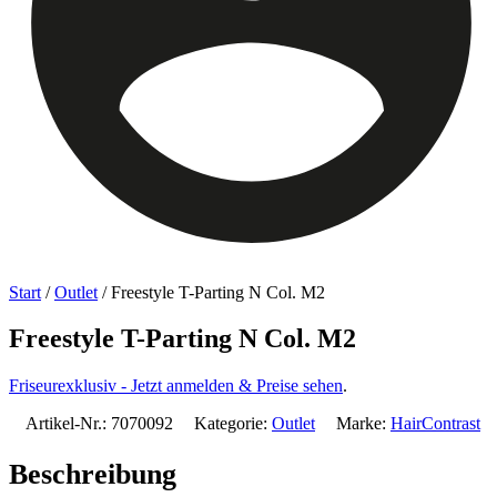
Start
/
Outlet
/ Freestyle T-Parting N Col. M2
Freestyle T-Parting N Col. M2
Friseurexklusiv - Jetzt anmelden & Preise sehen
.
Artikel-Nr.:
7070092
Kategorie:
Outlet
Marke:
HairContrast
Beschreibung