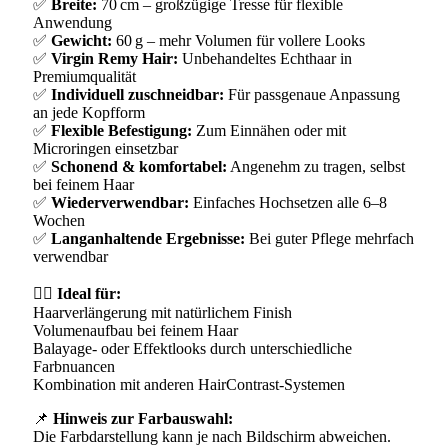
✅
Breite:
70 cm – großzügige Tresse für flexible
Anwendung
✅
Gewicht:
60 g – mehr Volumen für vollere Looks
✅
Virgin Remy Hair:
Unbehandeltes Echthaar in
Premiumqualität
✅
Individuell zuschneidbar:
Für passgenaue Anpassung
an jede Kopfform
✅
Flexible Befestigung:
Zum Einnähen oder mit
Microringen einsetzbar
✅
Schonend & komfortabel:
Angenehm zu tragen, selbst
bei feinem Haar
✅
Wiederverwendbar:
Einfaches Hochsetzen alle 6–8
Wochen
✅
Langanhaltende Ergebnisse:
Bei guter Pflege mehrfach
verwendbar
💇‍♀️
Ideal für:
Haarverlängerung mit natürlichem Finish
Volumenaufbau bei feinem Haar
Balayage- oder Effektlooks durch unterschiedliche
Farbnuancen
Kombination mit anderen HairContrast-Systemen
📌
Hinweis zur Farbauswahl:
Die Farbdarstellung kann je nach Bildschirm abweichen.