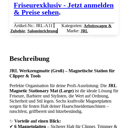
Friseurexklusiv - Jetzt anmelden
& Preise sehen
.
Artikel-Nr.:
JRL-A11
Kategorien:
Arbeitswagen &
,
Marke:
Zubehör
Saloneinrichtung
JRL
Beschreibung
JRL Werkzeugmatte (Groß) – Magnetische Station für
Clipper & Tools
Perfekte Organisation für deine Profi-Ausrüstung: Die
JRL
Magnetic Stationary Mat (Large)
ist die ideale Lösung für
Friseure, Barbiere und Stylisten, die Wert auf Ordnung,
Sicherheit und Stil legen. Sechs kraftvolle Magnetplatten
sorgen für festen Halt deiner Haarschneidemaschinen –
rutschfest, griffbereit und hitzebeständig.
✨
Vorteile auf einen Blick:
✔
6 Magnetplatten
– Sicherer Halt für Clipper, Trimmer &