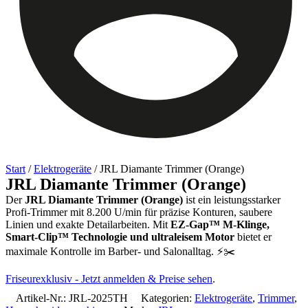
Start
/
Elektrogeräte
/ JRL Diamante Trimmer (Orange)
JRL Diamante Trimmer (Orange)
Der
JRL Diamante Trimmer (Orange)
ist ein leistungsstarker
Profi-Trimmer mit 8.200 U/min für präzise Konturen, saubere
Linien und exakte Detailarbeiten. Mit
EZ-Gap™ M-Klinge,
Smart-Clip™ Technologie und ultraleisem Motor
bietet er
maximale Kontrolle im Barber- und Salonalltag. ⚡✂️
Friseurexklusiv - Jetzt anmelden & Preise sehen
.
Artikel-Nr.:
JRL-2025TH
Kategorien:
Elektrogeräte
,
Trimmer
,