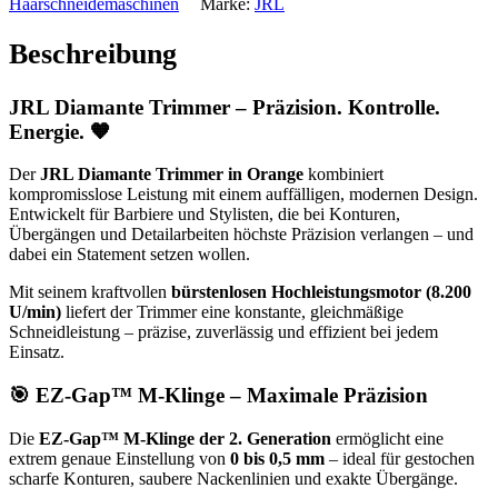
Haarschneidemaschinen
Marke:
JRL
Beschreibung
JRL Diamante Trimmer – Präzision. Kontrolle.
Energie. 🧡
Der
JRL Diamante Trimmer in Orange
kombiniert
kompromisslose Leistung mit einem auffälligen, modernen Design.
Entwickelt für Barbiere und Stylisten, die bei Konturen,
Übergängen und Detailarbeiten höchste Präzision verlangen – und
dabei ein Statement setzen wollen.
Mit seinem kraftvollen
bürstenlosen Hochleistungsmotor (8.200
U/min)
liefert der Trimmer eine konstante, gleichmäßige
Schneidleistung – präzise, zuverlässig und effizient bei jedem
Einsatz.
🎯 EZ-Gap™ M-Klinge – Maximale Präzision
Die
EZ-Gap™ M-Klinge der 2. Generation
ermöglicht eine
extrem genaue Einstellung von
0 bis 0,5 mm
– ideal für gestochen
scharfe Konturen, saubere Nackenlinien und exakte Übergänge.