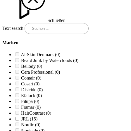
Schließen
Text search
Marken
AirSkin Denmark
(0)
Beard Junk by Waterclouds
(0)
Bellody
(0)
Cera Professional
(0)
Comair
(0)
Cosart
(0)
Disicide
(0)
Efalock
(0)
Filupa
(0)
Framar
(0)
HairContrast
(0)
JRL
(15)
Nordic
(0)
Novicide
(0)