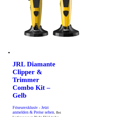
JRL Diamante
Clipper &
Trimmer
Combo Kit –
Gelb
Friseurexklusiv - Jetzt
anmelden & Preise sehen
.
Bei